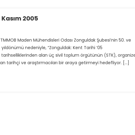
13 Kasım 2005
, TMMOB Maden Mühendisleri Odası Zonguldak Şubesi’nin 50. ve
. yıldönümü nedeniyle, “Zonguldak: Kent Tarihi ’05
 ve tarihselliklerinden alan üç sivil toplum örgütünün (STK), organiz
olan tarihçi ve araştırmacıları bir araya getirmeyi hedefliyor. […]