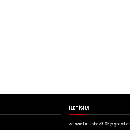
İLETIŞIM
e-posta
:
zokev1995@gmail.