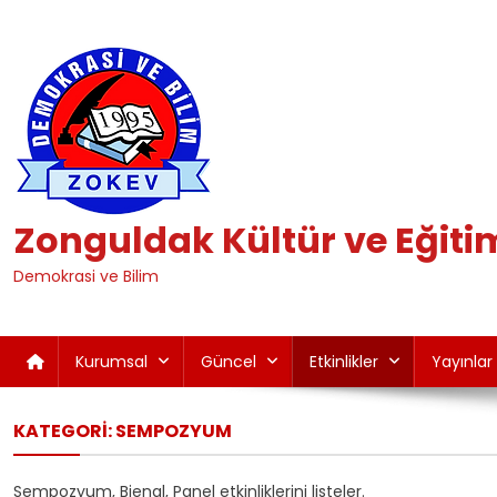
Skip
to
content
Zonguldak Kültür ve Eğiti
Demokrasi ve Bilim
Kurumsal
Güncel
Etkinlikler
Yayınlar
KATEGORI:
SEMPOZYUM
Sempozyum, Bienal, Panel etkinliklerini listeler.