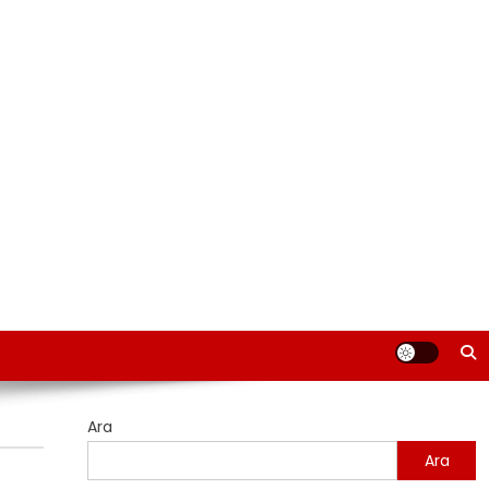
Ara
Ara