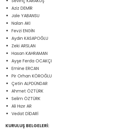
Sevinç KARAKUŞ
Aziz DEMİR
Jale YABANSU
Nalan AKI
Fevzi ENGİN
Aydın KASAPOĞLU
Zeki ARSLAN
Hasan KAHRAMAN
Ayşe Ferda OCAKÇI
Emine ERCAN
Pir Orhan KÖROĞLU
Çetin ALPDÜNDAR
Ahmet ÖZTÜRK
Selim ÖZTÜRK
Ali Hızır AR
Vedat DİDARİ
KURULUŞ BELGELERİ: