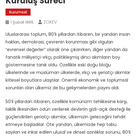
Kuruluş Süreci
Kurumsal
ZOKEV
1 Şubat 1995
Uluslararası toplum, 80’li yıllardan itibaren, bir yandan insan
hakları, demokrasi, çevrenin korunması gibi olguları
“evrensel değerler” olarak öne çıkarırken, diğer yandan da
fanatik milliyetçi-ırkçı, politikleşmiş dinci akımların boy
göstermesine tanık oldu. Özellikle eski doğu bloğu
ülkelerinde ve müslüman ülkelerde, ırkçı ve şeriatçı akımlar
kitlesel boyutlara ulaştılar. Önemli ekonomik ve toplumsal
sorunları olan ülkemiz de bu gelişmelerden payını aldı.
50’li yıllardan itibaren, özellikle komünizm tehlikesine karşı,
laiklik ilkesinden ödün verilerek devletin gizli-açık desteği ile
güçlendirilen şeriatçı akımlar, ülkemizin geleceğini tehdit
etmeye başladılar. Öte yandan, ülkemizde hep tabu
sayılan ve inkar edilen ulusal ve dinsel azınlıklar sorunu, 80’li