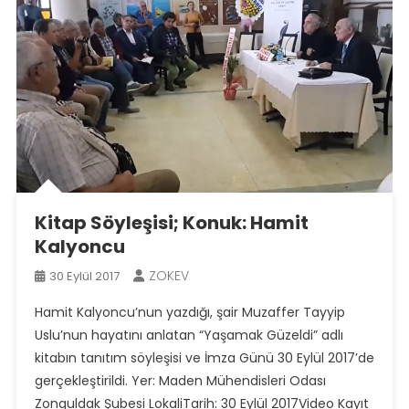
Kitap Söyleşisi; Konuk: Hamit
Kalyoncu
ZOKEV
30 Eylül 2017
Hamit Kalyoncu’nun yazdığı, şair Muzaffer Tayyip
Uslu’nun hayatını anlatan “Yaşamak Güzeldi” adlı
kitabın tanıtım söyleşisi ve İmza Günü 30 Eylül 2017’de
gerçekleştirildi. Yer: Maden Mühendisleri Odası
Zonguldak Şubesi LokaliTarih: 30 Eylül 2017Video Kayıt