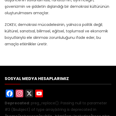
düşüncenin savunulması, fanatizmin, ayrımcılığın,
şovenizmin ve şiddetin dışlandığı bir demokrasi kültürünün
oluşturulmasını amaçlar.
ZOKEV, demokrasi mücadelesinin, yalnızca politik değil;
kültürel, sanatsal, bilimsel, eğitsel, toplumsal ve ekonomik
boyutlarıyla ele alınması zorunluluğunu ifade eder, bu
amaçla etkinlikler üretir.
SOSYAL MEDYA HESAPLARIMIZ
Facebook
Instagram
X
YouTube
Deprecated
: preg_replace(): Passing null to parameter
#3 ($subject) of type array|string is deprecated in