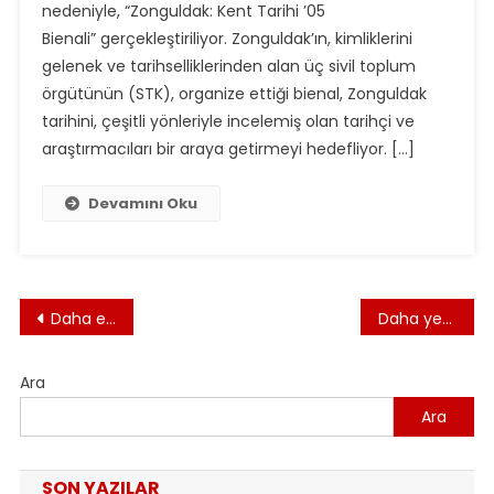
nedeniyle, “Zonguldak: Kent Tarihi ’05
Bienali” gerçekleştiriliyor. Zonguldak’ın, kimliklerini
gelenek ve tarihselliklerinden alan üç sivil toplum
örgütünün (STK), organize ettiği bienal, Zonguldak
tarihini, çeşitli yönleriyle incelemiş olan tarihçi ve
araştırmacıları bir araya getirmeyi hedefliyor. […]
Devamını Oku
Yazı
Daha eski yazılar
Daha yeni yazılar
gezinmesi
Ara
Ara
SON YAZILAR