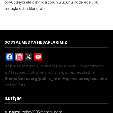
boyutlarıyla ele alınması zorunluluğunu ifade eder, bu
amaçla etkinlikler üretir.
SOSYAL MEDYA HESAPLARIMIZ
Facebook
Instagram
X
YouTube
Deprecated
: preg_replace(): Passing null to parameter
#3 ($subject) of type array|string is deprecated in
/home/zokevorg/public_html/wp-includes/kses.php
on line
1807
İLETIŞIM
e-posta
:
zokev1995@gmail.com