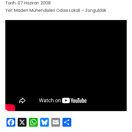
Tarih: 07 Haziran 2008
Yer: Maden Mühendisleri Odası Lokali – Zonguldak
Facebook
X
WhatsApp
Bluesky
Email
Share